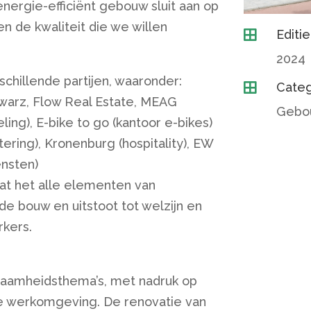
nergie-efficiënt gebouw sluit aan op
 de kwaliteit die we willen
Editie

2024
illende partijen, waaronder:
Categ

hwarz, Flow Real Estate, MEAG
Gebo
eling), E-bike to go (kantoor e-bikes)
ering), Kronenburg (hospitality), EW
ensten)
dat het alle elementen van
de bouw en uitstoot tot welzijn en
rkers.
rzaamheidsthema’s, met nadruk op
me werkomgeving. De renovatie van