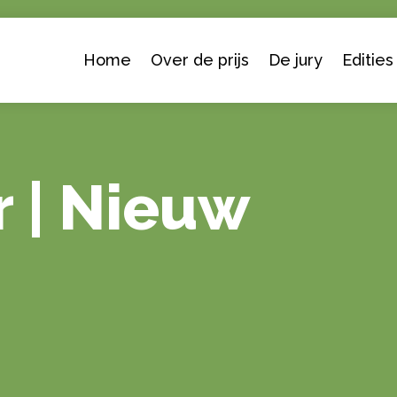
Home
Over de prijs
De jury
Edities
r | Nieuw